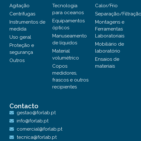
Agitação
Tecnologia
Calor/Frio
para oceanos
Centrífugas
Separação/Filtraçã
Equipamentos
Instrumentos de
Montagens e
ópticos
medida
Ferramentas
Manuseamento
Laboratoriais
Uso geral
de líquidos
Mobiliário de
Proteção e
Material
laboratório
segurança
volumétrico
Ensaios de
Outros
Copos
materiais
medidores,
frascos e outros
recipientes
Contacto
gestao@forlab.pt
info@forlab.pt
comercial@forlab.pt
tecnica@forlab.pt