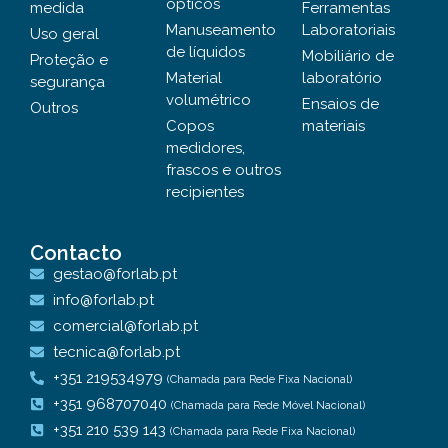
ópticos
medida
Ferramentas
Manuseamento
Laboratoriais
Uso geral
de líquidos
Mobiliário de
Proteção e
Material
laboratório
segurança
volumétrico
Ensaios de
Outros
Copos
materiais
medidores,
frascos e outros
recipientes
Contacto
gestao@forlab.pt
info@forlab.pt
comercial@forlab.pt
tecnica@forlab.pt
+351 219534979
(Chamada para Rede Fixa Nacional)
+351 968707040
(Chamada para Rede Móvel Nacional)
+351 210 539 143
(Chamada para Rede Fixa Nacional)