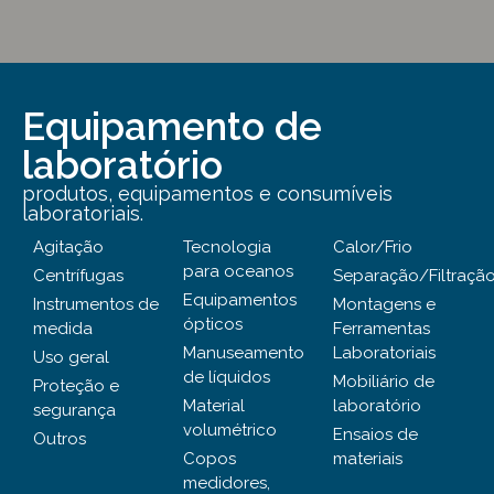
Equipamento de
laboratório
produtos, equipamentos e consumíveis
laboratoriais.
Agitação
Tecnologia
Calor/Frio
para oceanos
Centrífugas
Separação/Filtraçã
Equipamentos
Instrumentos de
Montagens e
ópticos
medida
Ferramentas
Manuseamento
Laboratoriais
Uso geral
de líquidos
Mobiliário de
Proteção e
Material
laboratório
segurança
volumétrico
Ensaios de
Outros
Copos
materiais
medidores,