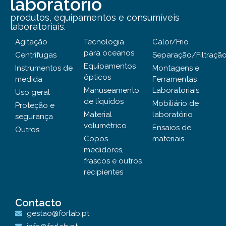
laboratório
produtos, equipamentos e consumíveis
laboratoriais.
Agitação
Tecnologia
Calor/Frio
para oceanos
Centrífugas
Separação/Filtraçã
Equipamentos
Instrumentos de
Montagens e
ópticos
medida
Ferramentas
Manuseamento
Laboratoriais
Uso geral
de líquidos
Mobiliário de
Proteção e
Material
laboratório
segurança
volumétrico
Ensaios de
Outros
Copos
materiais
medidores,
frascos e outros
recipientes
Contacto
gestao@forlab.pt