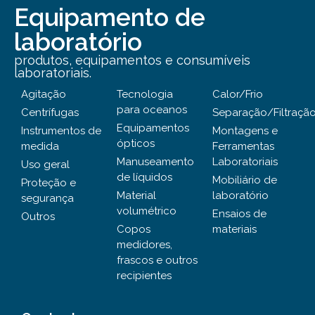
Equipamento de
laboratório
produtos, equipamentos e consumíveis
laboratoriais.
Agitação
Tecnologia
Calor/Frio
para oceanos
Centrífugas
Separação/Filtraçã
Equipamentos
Instrumentos de
Montagens e
ópticos
medida
Ferramentas
Manuseamento
Laboratoriais
Uso geral
de líquidos
Mobiliário de
Proteção e
Material
laboratório
segurança
volumétrico
Ensaios de
Outros
Copos
materiais
medidores,
frascos e outros
recipientes