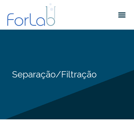
Quem somos
Separação/Filtração