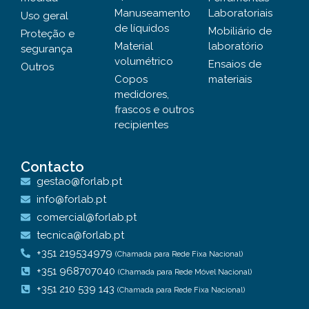
Manuseamento
Laboratoriais
Uso geral
de líquidos
Mobiliário de
Proteção e
Material
laboratório
segurança
volumétrico
Ensaios de
Outros
Copos
materiais
medidores,
frascos e outros
recipientes
Contacto
gestao@forlab.pt
info@forlab.pt
comercial@forlab.pt
tecnica@forlab.pt
+351 219534979
(Chamada para Rede Fixa Nacional)
+351 968707040
(Chamada para Rede Móvel Nacional)
+351 210 539 143
(Chamada para Rede Fixa Nacional)