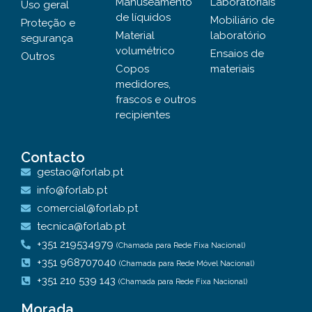
Manuseamento
Laboratoriais
Uso geral
de líquidos
Mobiliário de
Proteção e
Material
laboratório
segurança
volumétrico
Ensaios de
Outros
Copos
materiais
medidores,
frascos e outros
recipientes
Contacto
gestao@forlab.pt
info@forlab.pt
comercial@forlab.pt
tecnica@forlab.pt
+351 219534979
(Chamada para Rede Fixa Nacional)
+351 968707040
(Chamada para Rede Móvel Nacional)
+351 210 539 143
(Chamada para Rede Fixa Nacional)
Morada