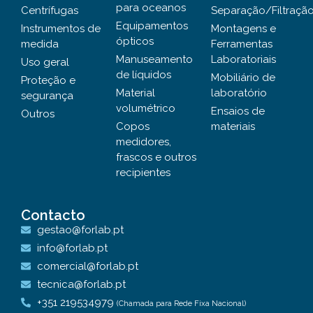
para oceanos
Centrífugas
Separação/Filtraçã
Equipamentos
Instrumentos de
Montagens e
ópticos
medida
Ferramentas
Manuseamento
Laboratoriais
Uso geral
de líquidos
Mobiliário de
Proteção e
Material
laboratório
segurança
volumétrico
Ensaios de
Outros
Copos
materiais
medidores,
frascos e outros
recipientes
Contacto
gestao@forlab.pt
info@forlab.pt
comercial@forlab.pt
tecnica@forlab.pt
+351 219534979
(Chamada para Rede Fixa Nacional)