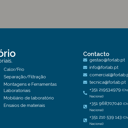
ório
Contacto
gestao@forlab.pt
iais.
info@forlab.pt
Calor/Frio
comercial@forlab.
Separação/Filtração
tecnica@forlab.pt
Montagens e Ferramentas
+351 219534979
Laboratoriais
(Ch
Nacional)
Mobiliário de laboratório
+351 968707040
(C
Ensaios de materiais
Nacional)
+351 210 539 143
(Ch
Nacional)