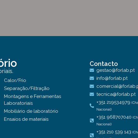
ório
Contacto
gestao@forlab.pt
iais.
info@forlab.pt
Calor/Frio
comercial@forlab.
Separação/Filtração
tecnica@forlab.pt
Montagens e Ferramentas
+351 219534979
Laboratoriais
(Ch
Nacional)
Mobiliário de laboratório
+351 968707040
(C
Ensaios de materiais
Nacional)
+351 210 539 143
(Ch