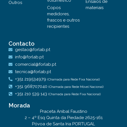
volumétrico
Ensaios de
Outros
Copos
materiais
medidores,
frascos e outros
recipientes
Contacto
gestao@forlab.pt
info@forlab.pt
comercial@forlab.pt
tecnica@forlab.pt
+351 219534979
(Chamada para Rede Fixa Nacional)
+351 968707040
(Chamada para Rede Móvel Nacional)
+351 210 539 143
(Chamada para Rede Fixa Nacional)
Morada
Praceta Anibal Faustino
2 – 4º Esq Quinta da Piedade 2625-161
Póvoa de Santa Iria PORTUGAL