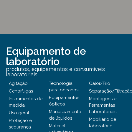
Equipamento de
laboratório
produtos, equipamentos e consumíveis
laboratoriais.
Agitação
Tecnologia
Calor/Frio
para oceanos
Centrífugas
Separação/Filtraçã
Equipamentos
Instrumentos de
Montagens e
ópticos
medida
Ferramentas
Manuseamento
Laboratoriais
Uso geral
de líquidos
Mobiliário de
Proteção e
Material
laboratório
segurança