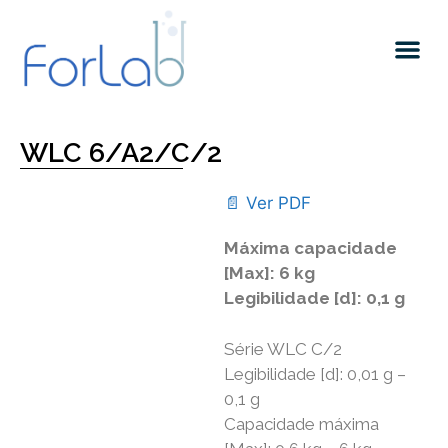
Quem somos
WLC 6/A2/C/2
📄 Ver PDF
Máxima capacidade
[Max]: 6 kg
Legibilidade [d]: 0,1 g
Série WLC C/2
Legibilidade [d]: 0,01 g –
0,1 g
Capacidade máxima