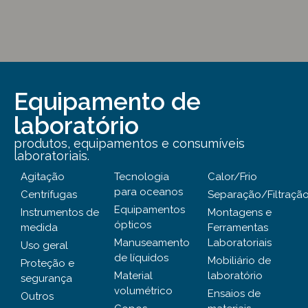
Equipamento de
laboratório
produtos, equipamentos e consumíveis
laboratoriais.
Agitação
Tecnologia
Calor/Frio
para oceanos
Centrífugas
Separação/Filtraçã
Equipamentos
Instrumentos de
Montagens e
ópticos
medida
Ferramentas
Manuseamento
Laboratoriais
Uso geral
de líquidos
Mobiliário de
Proteção e
Material
laboratório
segurança
volumétrico
Ensaios de
Outros