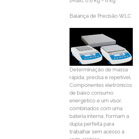
[Max]: 0,6 kg – 6 kg
Balança de Precisão WLC
Determinação de massa
rápida, precisa e repetível.
Componentes eletrónicos
de baixo consumo
energético e um visor,
combinados com uma
bateria interna, formam a
dupla perfeita para
trabalhar sem acesso à