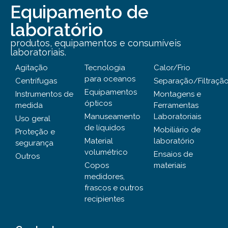
Equipamento de
laboratório
produtos, equipamentos e consumíveis
laboratoriais.
Agitação
Tecnologia
Calor/Frio
para oceanos
Centrífugas
Separação/Filtraçã
Equipamentos
Instrumentos de
Montagens e
ópticos
medida
Ferramentas
Manuseamento
Laboratoriais
Uso geral
de líquidos
Mobiliário de
Proteção e
Material
laboratório
segurança
volumétrico
Ensaios de
Outros
Copos
materiais
medidores,
frascos e outros
recipientes