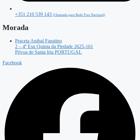
+351 210 539 143
(Chamada para Rede Fixa Nacional)
Morada
Praceta Anibal Faustino
2 – 4º Esq Quinta da Piedade 2625-161
Póvoa de Santa Iria PORTUGAL
Facebook