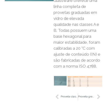
Glassware oferece uma
linha completa de
provetas graduadas em
vidro de elevada
qualidade nas classes A e
B. Todas possuem uma
base hexagonal para
maior estabilidade, foram
calibradas a 20 °C com
ajuste de conteúdo (IN) e
são fabricadas de acordo
com a norma ISO 4788.
Proveta classe B forma alta vidro
Proveta graduação âmbar, base hexagonal, com bico