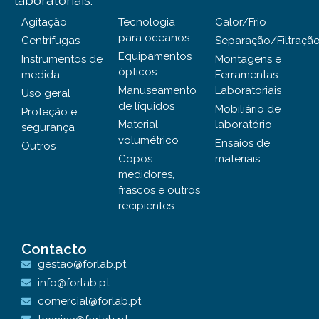
laboratoriais.
Agitação
Tecnologia
Calor/Frio
para oceanos
Centrífugas
Separação/Filtraçã
Equipamentos
Instrumentos de
Montagens e
ópticos
medida
Ferramentas
Manuseamento
Laboratoriais
Uso geral
de líquidos
Mobiliário de
Proteção e
Material
laboratório
segurança
volumétrico
Ensaios de
Outros
Copos
materiais
medidores,
frascos e outros
recipientes
Contacto
gestao@forlab.pt
info@forlab.pt
comercial@forlab.pt