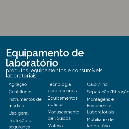
Equipamento de
laboratório
produtos, equipamentos e consumíveis
laboratoriais.
Agitação
Tecnologia
Calor/Frio
para oceanos
Centrífugas
Separação/Filtraçã
Equipamentos
Instrumentos de
Montagens e
ópticos
medida
Ferramentas
Manuseamento
Laboratoriais
Uso geral
de líquidos
Mobiliário de
Proteção e
Material
laboratório
segurança