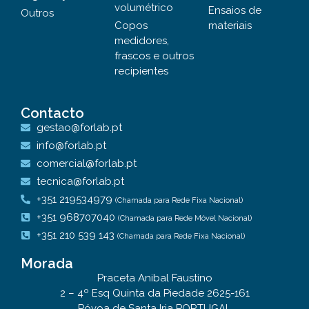
volumétrico
Ensaios de
Outros
Copos
materiais
medidores,
frascos e outros
recipientes
Contacto
gestao@forlab.pt
info@forlab.pt
comercial@forlab.pt
tecnica@forlab.pt
+351 219534979
(Chamada para Rede Fixa Nacional)
+351 968707040
(Chamada para Rede Móvel Nacional)
+351 210 539 143
(Chamada para Rede Fixa Nacional)
Morada
Praceta Anibal Faustino
2 – 4º Esq Quinta da Piedade 2625-161
Póvoa de Santa Iria PORTUGAL