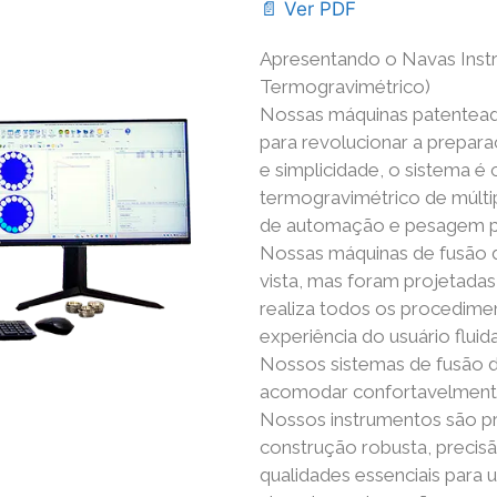
📄 Ver PDF
Apresentando o Navas Inst
Termogravimétrico)
Nossas máquinas patenteada
para revolucionar a prepar
e simplicidade, o sistema 
termogravimétrico de múlti
de automação e pesagem par
Nossas máquinas de fusão 
vista, mas foram projetada
realiza todos os procedim
experiência do usuário fluida
Nossos sistemas de fusão d
acomodar confortavelmen
Nossos instrumentos são pr
construção robusta, precis
qualidades essenciais para