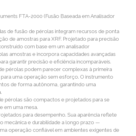
ruments FTA-2000 (Fusão Baseada em Analisador
s de fusão de pérolas integram recursos de ponta
ação de amostras para XRF. Projetado para precisão
é construído com base em um analisador
plas amostras e incorpora capacidades avançadas
a garantir precisão e eficiência incomparáveis.
de pérolas podem parecer complexas à primeira
s para uma operação sem esforço. O instrumento
entos de forma autônoma, garantindo uma
.
e pérolas são compactos e projetados para se
te em uma mesa.
ojetados para desempenho. Sua aparência reflete
ão mecânica e durabilidade a longo prazo —
 uma operação confiável em ambientes exigentes de