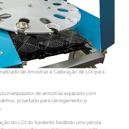
atizado de Amostras e Calibração de LOI para
 ou manipulador de amostras equipado com
adinhos, projetado para carregamento e
.
ração do LOI do fundente fundindo uma pérola