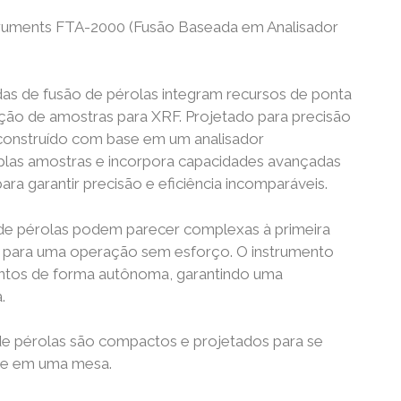
ruments FTA-2000 (Fusão Baseada em Analisador
s de fusão de pérolas integram recursos de ponta
ação de amostras para XRF. Projetado para precisão
é construído com base em um analisador
plas amostras e incorpora capacidades avançadas
a garantir precisão e eficiência incomparáveis.
de pérolas podem parecer complexas à primeira
s para uma operação sem esforço. O instrumento
entos de forma autônoma, garantindo uma
.
e pérolas são compactos e projetados para se
te em uma mesa.