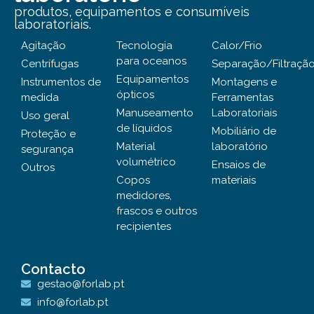
produtos, equipamentos e consumíveis
laboratoriais.
Agitação
Tecnologia
Calor/Frio
para oceanos
Centrífugas
Separação/Filtraçã
Equipamentos
Instrumentos de
Montagens e
ópticos
medida
Ferramentas
Manuseamento
Laboratoriais
Uso geral
de líquidos
Mobiliário de
Proteção e
Material
laboratório
segurança
volumétrico
Ensaios de
Outros
Copos
materiais
medidores,
frascos e outros
recipientes
Contacto
gestao@forlab.pt
info@forlab.pt