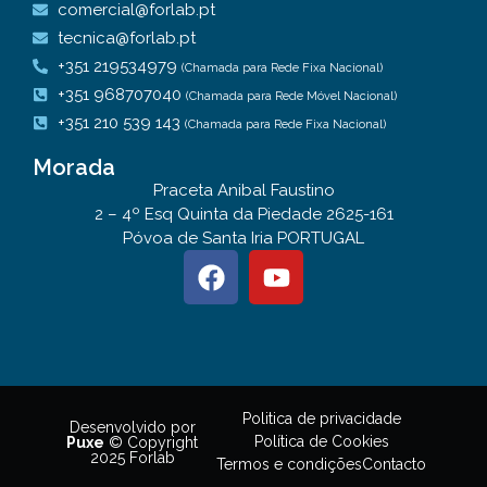
comercial@forlab.pt
tecnica@forlab.pt
+351 219534979
(Chamada para Rede Fixa Nacional)
+351 968707040
(Chamada para Rede Móvel Nacional)
+351 210 539 143
(Chamada para Rede Fixa Nacional)
Morada
Praceta Anibal Faustino
2 – 4º Esq Quinta da Piedade 2625-161
Póvoa de Santa Iria PORTUGAL
Politica de privacidade
Desenvolvido por
Política de Cookies
Puxe
© Copyright
2025 Forlab
Termos e condições
Contacto