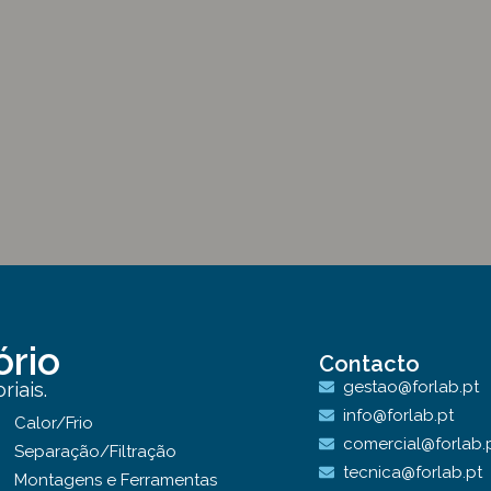
ório
Contacto
gestao@forlab.pt
iais.
info@forlab.pt
Calor/Frio
comercial@forlab.
Separação/Filtração
tecnica@forlab.pt
Montagens e Ferramentas