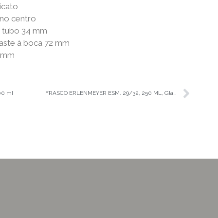
icato
 no centro
/ tubo 34 mm
 haste à boca 72 mm
0 mm
00 ml
FRASCO ERLENMEYER ESM. 29/32, 250 ML, Glassco