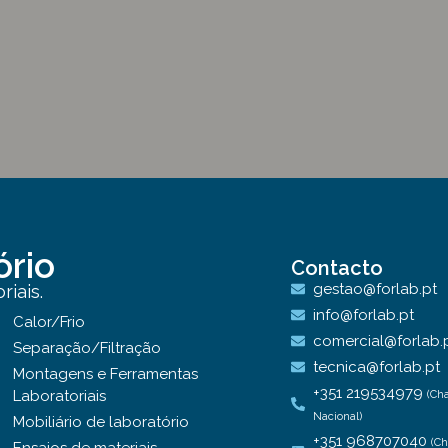
ório
Contacto
gestao@forlab.pt
iais.
info@forlab.pt
Calor/Frio
comercial@forlab.
Separação/Filtração
tecnica@forlab.pt
Montagens e Ferramentas
+351 219534979
Laboratoriais
(Ch
Nacional)
Mobiliário de laboratório
+351 968707040
(C
Ensaios de materiais