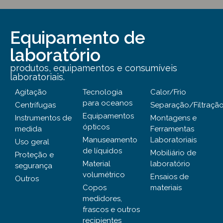
Equipamento de
laboratório
produtos, equipamentos e consumíveis
laboratoriais.
Agitação
Tecnologia
Calor/Frio
para oceanos
Centrífugas
Separação/Filtraçã
Equipamentos
Instrumentos de
Montagens e
ópticos
medida
Ferramentas
Manuseamento
Laboratoriais
Uso geral
de líquidos
Mobiliário de
Proteção e
Material
laboratório
segurança
volumétrico
Ensaios de
Outros
Copos
materiais
medidores,
frascos e outros
recipientes