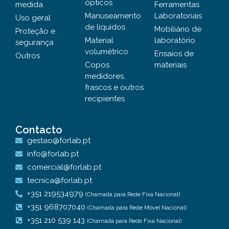
ópticos
medida
Ferramentas
Manuseamento
Laboratoriais
Uso geral
de líquidos
Mobiliário de
Proteção e
Material
laboratório
segurança
volumétrico
Ensaios de
Outros
Copos
materiais
medidores,
frascos e outros
recipientes
Contacto
gestao@forlab.pt
info@forlab.pt
comercial@forlab.pt
tecnica@forlab.pt
+351 219534979
(Chamada para Rede Fixa Nacional)
+351 968707040
(Chamada para Rede Móvel Nacional)
+351 210 539 143
(Chamada para Rede Fixa Nacional)