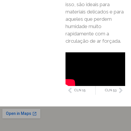
isso, são ideais para
materiais delicados e para
aqueles que perdem
humidade muito
rapidamente com a
circulação de ar forçada.
CLN 15
CLN 53