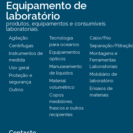
Equipamento de
laboratório
produtos, equipamentos e consumíveis
laboratoriais.
Agitação
Tecnologia
Calor/Frio
para oceanos
Centrífugas
Separação/Filtraçã
Equipamentos
Instrumentos de
Montagens e
ópticos
medida
Ferramentas
Manuseamento
Laboratoriais
Uso geral
de líquidos
Mobiliário de
Proteção e
Material
laboratório
segurança
volumétrico
Ensaios de
Outros
Copos
materiais
medidores,
frascos e outros
recipientes
Contacto