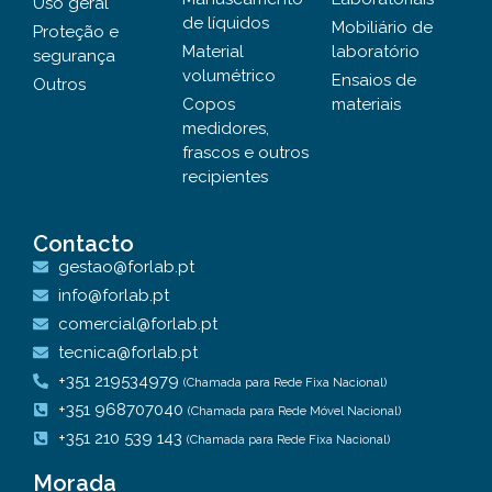
Uso geral
de líquidos
Mobiliário de
Proteção e
Material
laboratório
segurança
volumétrico
Ensaios de
Outros
Copos
materiais
medidores,
frascos e outros
recipientes
Contacto
gestao@forlab.pt
info@forlab.pt
comercial@forlab.pt
tecnica@forlab.pt
+351 219534979
(Chamada para Rede Fixa Nacional)
+351 968707040
(Chamada para Rede Móvel Nacional)
+351 210 539 143
(Chamada para Rede Fixa Nacional)
Morada