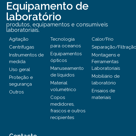
Equipamento de
laboratório
produtos, equipamentos e consumíveis
laboratoriais.
Agitação
Tecnologia
Calor/Frio
para oceanos
Centrífugas
Separação/Filtraçã
Equipamentos
Instrumentos de
Montagens e
ópticos
medida
Ferramentas
Manuseamento
Laboratoriais
Uso geral
de líquidos
Mobiliário de
Proteção e
Material
laboratório
segurança
volumétrico
Ensaios de
Outros
Copos
materiais
medidores,
frascos e outros
recipientes