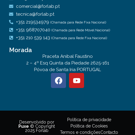
comercial@forlab.pt
tecnica@forlab.pt
+351 219534979
(Chamada para Rede Fixa Nacional)
+351 968707040
(Chamada para Rede Móvel Nacional)
+351 210 539 143
(Chamada para Rede Fixa Nacional)
Morada
Praceta Anibal Faustino
2 – 4º Esq Quinta da Piedade 2625-161
Póvoa de Santa Iria PORTUGAL
Politica de privacidade
Desenvolvido por
Política de Cookies
Puxe
© Copyright
2025 Forlab
Termos e condições
Contacto