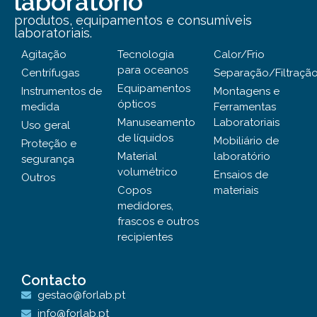
laboratório
produtos, equipamentos e consumíveis
laboratoriais.
Agitação
Tecnologia
Calor/Frio
para oceanos
Centrífugas
Separação/Filtraçã
Equipamentos
Instrumentos de
Montagens e
ópticos
medida
Ferramentas
Manuseamento
Laboratoriais
Uso geral
de líquidos
Mobiliário de
Proteção e
Material
laboratório
segurança
volumétrico
Ensaios de
Outros
Copos
materiais
medidores,
frascos e outros
recipientes
Contacto
gestao@forlab.pt
info@forlab.pt