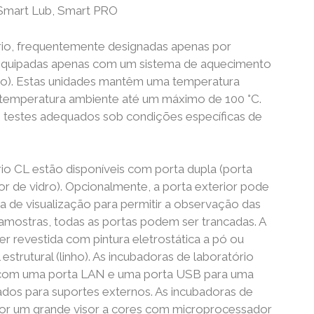
 Smart Lub, Smart PRO
rio, frequentemente designadas apenas por
 equipadas apenas com um sistema de aquecimento
ão). Estas unidades mantêm uma temperatura
 temperatura ambiente até um máximo de 100 °C.
de testes adequados sob condições específicas de
io CL estão disponíveis com porta dupla (porta
rior de vidro). Opcionalmente, a porta exterior pode
 de visualização para permitir a observação das
amostras, todas as portas podem ser trancadas. A
er revestida com pintura eletrostática a pó ou
estrutural (linho). As incubadoras de laboratório
com uma porta LAN e uma porta USB para uma
dados para suportes externos. As incubadoras de
por um grande visor a cores com microprocessador