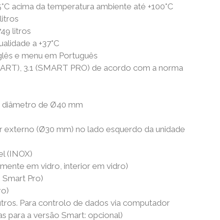
+5°C acima da temperatura ambiente até +100°C
itros
49 litros
ualidade a +37°C
nglês e menu em Português
MART), 3.1 (SMART PRO) de acordo com a norma
m diâmetro de Ø40 mm
r externo (Ø30 mm) no lado esquerdo da unidade
el (INOX)
lmente em vidro, interior em vidro)
 Smart Pro)
ro)
tros. Para controlo de dados via computador
 para a versão Smart: opcional)