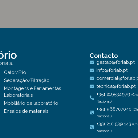
ório
Contacto
gestao@forlab.pt
iais.
info@forlab.pt
Calor/Frio
comercial@forlab.
Separação/Filtração
tecnica@forlab.pt
Montagens e Ferramentas
+351 219534979
Laboratoriais
(Ch
Nacional)
Mobiliário de laboratório
+351 968707040
(C
Ensaios de materiais
Nacional)
+351 210 539 143
(Ch
Nacional)