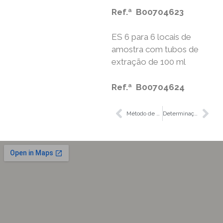
Ref.ª B00704623
ES 6 para 6 locais de
amostra com tubos de
extração de 100 ml
Ref.ª B00704624
Método de Twisselmann – extração a quente
Determinação do teor de fibras dos alimentos