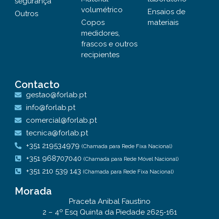
segurança
volumétrico
Ensaios de
Outros
Copos
materiais
medidores,
frascos e outros
recipientes
Contacto
gestao@forlab.pt
info@forlab.pt
comercial@forlab.pt
tecnica@forlab.pt
+351 219534979
(Chamada para Rede Fixa Nacional)
+351 968707040
(Chamada para Rede Móvel Nacional)
+351 210 539 143
(Chamada para Rede Fixa Nacional)
Morada
Praceta Anibal Faustino
2 – 4º Esq Quinta da Piedade 2625-161