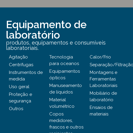
Equipamento de
laboratório
produtos, equipamentos e consumíveis
laboratoriais.
Agitação
Tecnologia
Calor/Frio
para oceanos
Centrífugas
Separação/Filtraçã
Equipamentos
Instrumentos de
Montagens e
ópticos
medida
Ferramentas
Manuseamento
Laboratoriais
Uso geral
de líquidos
Mobiliário de
Proteção e
Material
laboratório
segurança
volumétrico
Ensaios de
Outros
Copos
materiais
medidores,
frascos e outros