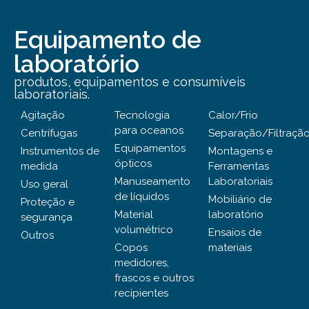
Equipamento de
laboratório
produtos, equipamentos e consumíveis
laboratoriais.
Agitação
Tecnologia
Calor/Frio
para oceanos
Centrífugas
Separação/Filtraçã
Equipamentos
Instrumentos de
Montagens e
ópticos
medida
Ferramentas
Manuseamento
Laboratoriais
Uso geral
de líquidos
Mobiliário de
Proteção e
Material
laboratório
segurança
volumétrico
Ensaios de
Outros
Copos
materiais
medidores,
frascos e outros
recipientes