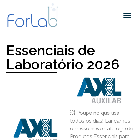
Quem somos
Essenciais de
Laboratório 2026
💥 Poupe no que usa
todos os dias! Lançámos
o nosso novo catálogo de
Produtos Essenciais para