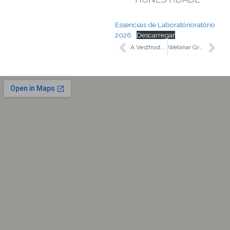
Essenciais de Laboratórioratório
2026
Descarregar
A Vestfrost Solutions é um novo parceiro para Portugal
Webinar Gratuito: Domine as Técnicas Corretas de Pipetagem com a Socorex Swiss 🧪