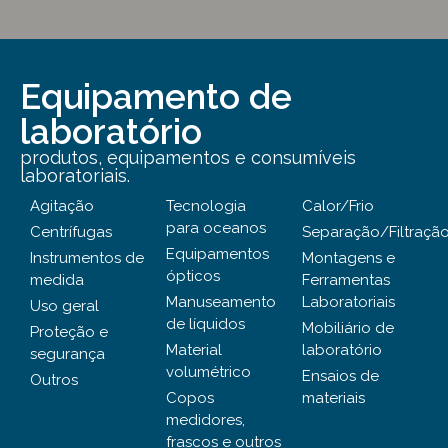
Equipamento de
laboratório
produtos, equipamentos e consumíveis
laboratoriais.
Agitação
Tecnologia
Calor/Frio
para oceanos
Centrífugas
Separação/Filtraçã
Equipamentos
Instrumentos de
Montagens e
ópticos
medida
Ferramentas
Manuseamento
Laboratoriais
Uso geral
de líquidos
Mobiliário de
Proteção e
Material
laboratório
segurança
volumétrico
Ensaios de
Outros
Copos
materiais
medidores,
frascos e outros