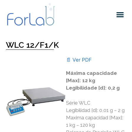
Quem somos
WLC 12/F1/K
📄 Ver PDF
Máxima capacidade
[Max]: 12 kg
Legibilidade [d]: 0,2 g
Série WLC
Legibilidad [d]: 0,01 g – 2 g
Maxima capacidad [Max]:
1 kg – 120 kg