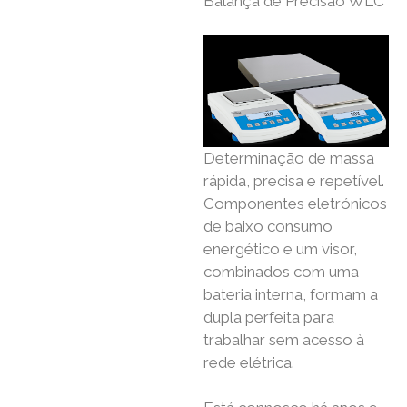
Balança de Precisão WLC
Determinação de massa
rápida, precisa e repetível.
Componentes eletrónicos
de baixo consumo
energético e um visor,
combinados com uma
bateria interna, formam a
dupla perfeita para
trabalhar sem acesso à
rede elétrica.