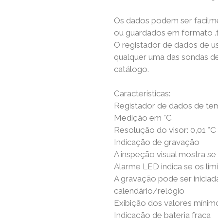
Os dados podem ser facilme
ou guardados em formato .tx
O registador de dados de u
qualquer uma das sondas de
catálogo.
Características:
Registador de dados de te
Medição em °C
Resolução do visor: 0,01 °C
Indicação de gravação
A inspeção visual mostra se
Alarme LED indica se os lim
A gravação pode ser inicia
calendário/relógio
Exibição dos valores míni
Indicação de bateria fraca