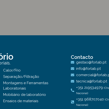
ório
Contacto
gestao@forlab.pt
iais.
info@forlab.pt
Calor/Frio
comercial@forlab.
Separação/Filtração
tecnica@forlab.pt
Montagens e Ferramentas
+351 219534979
Laboratoriais
(Ch
Nacional)
Mobiliário de laboratório
+351 968707040
(C
Ensaios de materiais
Nacional)