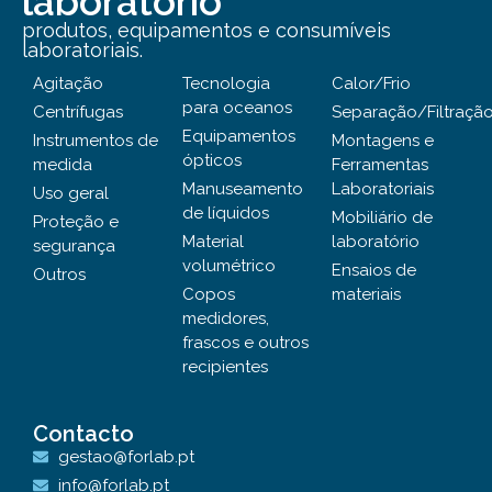
laboratório
produtos, equipamentos e consumíveis
laboratoriais.
Agitação
Tecnologia
Calor/Frio
para oceanos
Centrífugas
Separação/Filtraçã
Equipamentos
Instrumentos de
Montagens e
ópticos
medida
Ferramentas
Manuseamento
Laboratoriais
Uso geral
de líquidos
Mobiliário de
Proteção e
Material
laboratório
segurança
volumétrico
Ensaios de
Outros
Copos
materiais
medidores,
frascos e outros
recipientes
Contacto
gestao@forlab.pt
info@forlab.pt