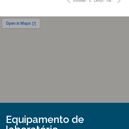
Ecostep™ syringes
Dosys™ classic 163 syringe pipette
Equipamento de