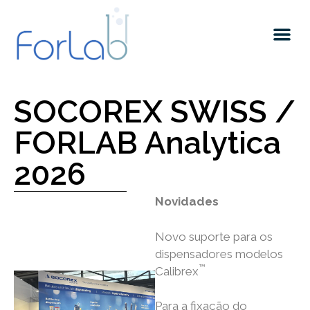
SOCOREX SWISS /
FORLAB Analytica
2026
Novidades
Novo suporte para os
dispensadores modelos
™
Calibrex
Para a fixação do