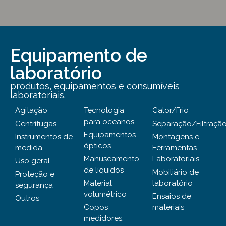
Equipamento de
laboratório
produtos, equipamentos e consumíveis
laboratoriais.
Agitação
Tecnologia
Calor/Frio
para oceanos
Centrífugas
Separação/Filtraçã
Equipamentos
Instrumentos de
Montagens e
ópticos
medida
Ferramentas
Manuseamento
Laboratoriais
Uso geral
de líquidos
Mobiliário de
Proteção e
Material
laboratório
segurança
volumétrico
Ensaios de
Outros
Copos
materiais
medidores,