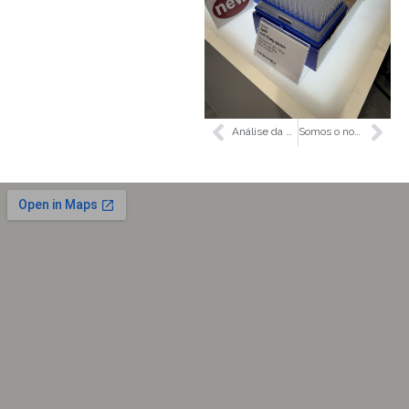
Análise da poluição por metais pesados ​​ao longo do rio Shuimo
Somos o novo representante exclusivo para Portugal da prestigiada marca Erre Due