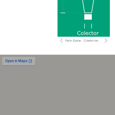
Patín Epibentónico
Coletor de plâncton CP3