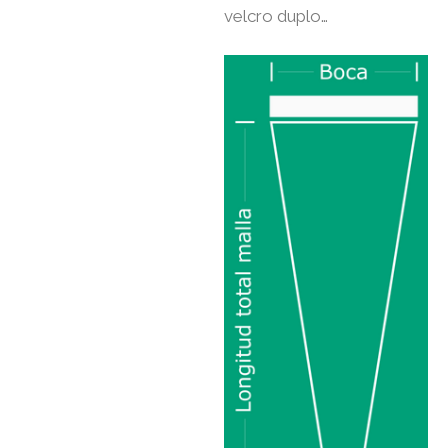
velcro duplo…