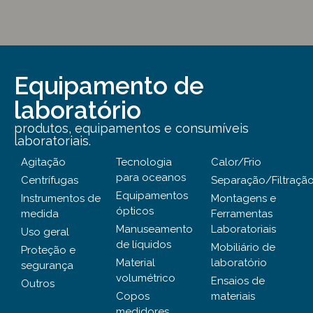
Equipamento de
laboratório
produtos, equipamentos e consumíveis
laboratoriais.
Agitação
Tecnologia
Calor/Frio
para oceanos
Centrífugas
Separação/Filtraçã
Equipamentos
Instrumentos de
Montagens e
ópticos
medida
Ferramentas
Manuseamento
Laboratoriais
Uso geral
de líquidos
Mobiliário de
Proteção e
Material
laboratório
segurança
volumétrico
Ensaios de
Outros
Copos
materiais
medidores,