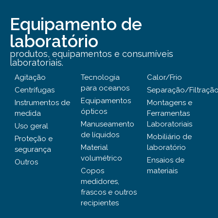
Equipamento de
laboratório
produtos, equipamentos e consumíveis
laboratoriais.
Agitação
Tecnologia
Calor/Frio
para oceanos
Centrífugas
Separação/Filtraçã
Equipamentos
Instrumentos de
Montagens e
ópticos
medida
Ferramentas
Manuseamento
Laboratoriais
Uso geral
de líquidos
Mobiliário de
Proteção e
Material
laboratório
segurança
volumétrico
Ensaios de
Outros
Copos
materiais
medidores,
frascos e outros
recipientes