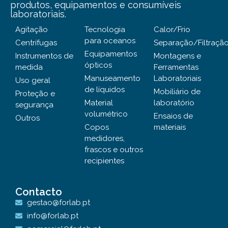
produtos, equipamentos e consumíveis
laboratoriais.
Agitação
Tecnologia
Calor/Frio
para oceanos
Centrífugas
Separação/Filtraçã
Equipamentos
Instrumentos de
Montagens e
ópticos
medida
Ferramentas
Manuseamento
Laboratoriais
Uso geral
de líquidos
Mobiliário de
Proteção e
Material
laboratório
segurança
volumétrico
Ensaios de
Outros
Copos
materiais
medidores,
frascos e outros
recipientes
Contacto
gestao@forlab.pt
info@forlab.pt