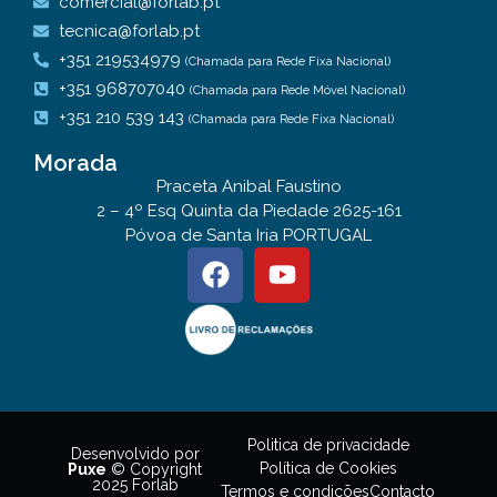
comercial@forlab.pt
tecnica@forlab.pt
+351 219534979
(Chamada para Rede Fixa Nacional)
+351 968707040
(Chamada para Rede Móvel Nacional)
+351 210 539 143
(Chamada para Rede Fixa Nacional)
Morada
Praceta Anibal Faustino
2 – 4º Esq Quinta da Piedade 2625-161
Póvoa de Santa Iria PORTUGAL
Politica de privacidade
Desenvolvido por
Política de Cookies
Puxe
© Copyright
2025 Forlab
Termos e condições
Contacto