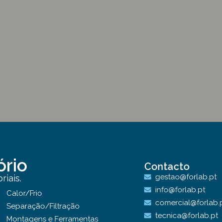
ório
Contacto
gestao@forlab.pt
iais.
info@forlab.pt
Calor/Frio
comercial@forlab.
Separação/Filtração
tecnica@forlab.pt
Montagens e Ferramentas