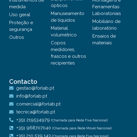
Instrumentos de
Montagens e
ópticos
medida
Ferramentas
Manuseamento
Laboratoriais
Uso geral
de líquidos
Mobiliário de
Proteção e
Material
laboratório
segurança
volumétrico
Ensaios de
Outros
Copos
materiais
medidores,
frascos e outros
recipientes
Contacto
gestao@forlab.pt
info@forlab.pt
comercial@forlab.pt
tecnica@forlab.pt
+351 219534979
(Chamada para Rede Fixa Nacional)
+351 968707040
(Chamada para Rede Móvel Nacional)
+351 210 539 143
(Chamada para Rede Fixa Nacional)