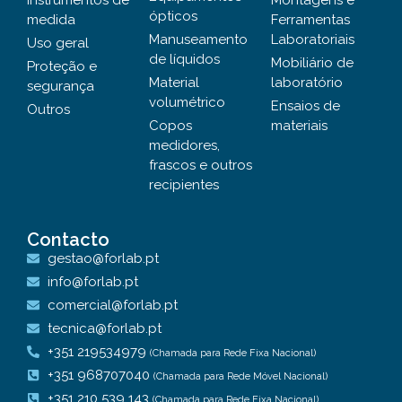
Instrumentos de
Montagens e
ópticos
medida
Ferramentas
Manuseamento
Laboratoriais
Uso geral
de líquidos
Mobiliário de
Proteção e
Material
laboratório
segurança
volumétrico
Ensaios de
Outros
Copos
materiais
medidores,
frascos e outros
recipientes
Contacto
gestao@forlab.pt
info@forlab.pt
comercial@forlab.pt
tecnica@forlab.pt
+351 219534979
(Chamada para Rede Fixa Nacional)
+351 968707040
(Chamada para Rede Móvel Nacional)
+351 210 539 143
(Chamada para Rede Fixa Nacional)