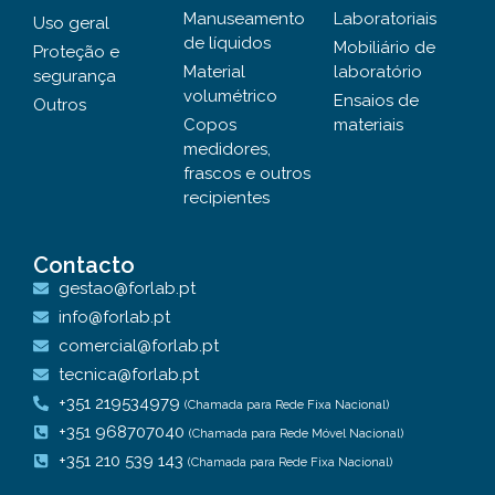
Manuseamento
Laboratoriais
Uso geral
de líquidos
Mobiliário de
Proteção e
Material
laboratório
segurança
volumétrico
Ensaios de
Outros
Copos
materiais
medidores,
frascos e outros
recipientes
Contacto
gestao@forlab.pt
info@forlab.pt
comercial@forlab.pt
tecnica@forlab.pt
+351 219534979
(Chamada para Rede Fixa Nacional)
+351 968707040
(Chamada para Rede Móvel Nacional)
+351 210 539 143
(Chamada para Rede Fixa Nacional)