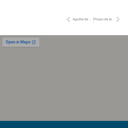
Agulha de dissecção de aço inoxidavel histológica com ponta
Pinças de laboratorio