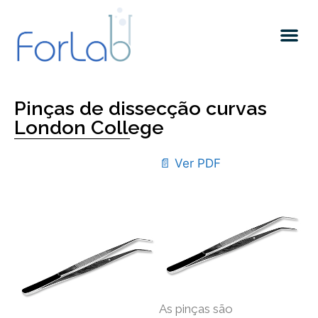
Quem somos
Pinças de dissecção curvas
London College
📄 Ver PDF
As pinças são