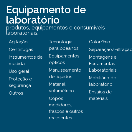
Equipamento de
laboratório
produtos, equipamentos e consumíveis
laboratoriais.
Agitação
Tecnologia
Calor/Frio
para oceanos
Centrífugas
Separação/Filtraçã
Equipamentos
Instrumentos de
Montagens e
ópticos
medida
Ferramentas
Manuseamento
Laboratoriais
Uso geral
de líquidos
Mobiliário de
Proteção e
Material
laboratório
segurança
volumétrico
Ensaios de
Outros
Copos
materiais
medidores,
frascos e outros
recipientes