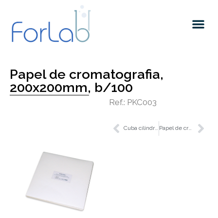
Quem somos
Papel de cromatografia,
200x200mm, b/100
Ref.: PKC003
Cuba cilíndrica, 125x210mm
Papel de cromatografia, 460x570mm, b/100