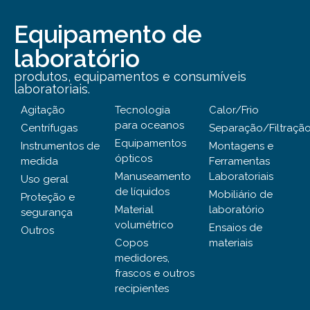
Equipamento de
laboratório
produtos, equipamentos e consumíveis
laboratoriais.
Agitação
Tecnologia
Calor/Frio
para oceanos
Centrífugas
Separação/Filtraçã
Equipamentos
Instrumentos de
Montagens e
ópticos
medida
Ferramentas
Manuseamento
Laboratoriais
Uso geral
de líquidos
Mobiliário de
Proteção e
Material
laboratório
segurança
volumétrico
Ensaios de
Outros
Copos
materiais
medidores,
frascos e outros
recipientes