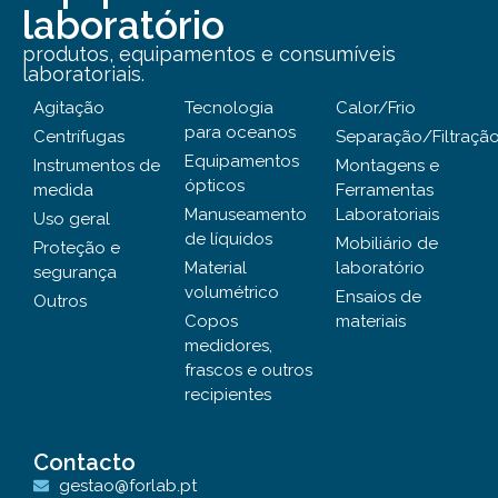
laboratório
produtos, equipamentos e consumíveis
laboratoriais.
Agitação
Tecnologia
Calor/Frio
para oceanos
Centrífugas
Separação/Filtraçã
Equipamentos
Instrumentos de
Montagens e
ópticos
medida
Ferramentas
Manuseamento
Laboratoriais
Uso geral
de líquidos
Mobiliário de
Proteção e
Material
laboratório
segurança
volumétrico
Ensaios de
Outros
Copos
materiais
medidores,
frascos e outros
recipientes
Contacto
gestao@forlab.pt