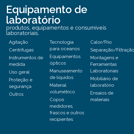
Equipamento de
laboratório
produtos, equipamentos e consumíveis
laboratoriais.
Agitação
Tecnologia
Calor/Frio
para oceanos
Centrífugas
Separação/Filtraçã
Equipamentos
Instrumentos de
Montagens e
ópticos
medida
Ferramentas
Manuseamento
Laboratoriais
Uso geral
de líquidos
Mobiliário de
Proteção e
Material
laboratório
segurança
volumétrico
Ensaios de
Outros
Copos
materiais
medidores,
frascos e outros
recipientes