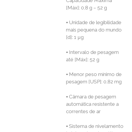
Capacidade Máxima
[Máx]: 0,8 g – 52 g
⦁ Unidade de legibilidade
mais pequena do mundo
[d]: 1 µg
⦁ Intervalo de pesagem
até [Máx]: 52 g
⦁ Menor peso mínimo de
pesagem [USP]: 0,82 mg
⦁ Câmara de pesagem
automática resistente a
correntes de ar
⦁ Sistema de nivelamento