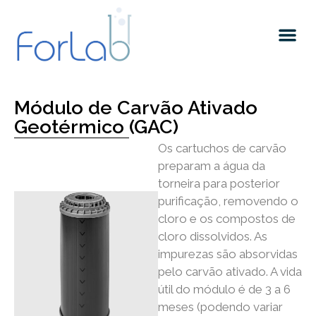
Quem somos
Módulo de Carvão Ativado
Geotérmico (GAC)
Os cartuchos de carvão
preparam a água da
torneira para posterior
purificação, removendo o
cloro e os compostos de
cloro dissolvidos. As
impurezas são absorvidas
pelo carvão ativado. A vida
útil do módulo é de 3 a 6
meses (podendo variar