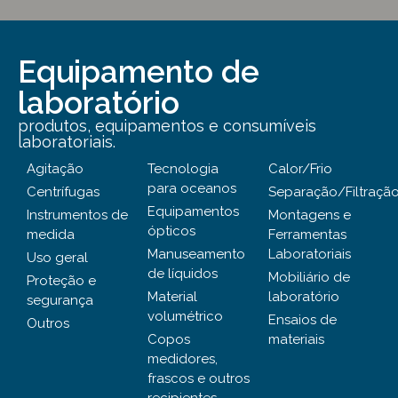
Equipamento de
laboratório
produtos, equipamentos e consumíveis
laboratoriais.
Agitação
Tecnologia
Calor/Frio
para oceanos
Centrífugas
Separação/Filtraçã
Equipamentos
Instrumentos de
Montagens e
ópticos
medida
Ferramentas
Manuseamento
Laboratoriais
Uso geral
de líquidos
Mobiliário de
Proteção e
Material
laboratório
segurança
volumétrico
Ensaios de
Outros
Copos
materiais
medidores,
frascos e outros
recipientes