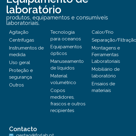
laboratório
produtos, equipamentos e consumíveis
laboratoriais.
Agitação
Tecnologia
Calor/Frio
para oceanos
Centrífugas
Separação/Filtraçã
Equipamentos
Instrumentos de
Montagens e
ópticos
medida
Ferramentas
Manuseamento
Laboratoriais
Uso geral
de líquidos
Mobiliário de
Proteção e
Material
laboratório
segurança
volumétrico
Ensaios de
Outros
Copos
materiais
medidores,
frascos e outros
recipientes
Contacto
gestao@forlab.pt