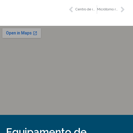
Centro de incorporação de tecido modular EC-500
Micrótomo rotativo automatizado M-250
Equipamento de