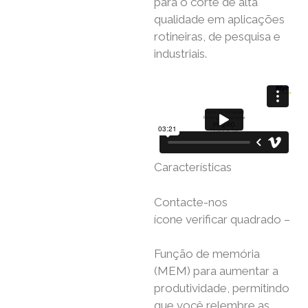
para o corte de alta
qualidade em aplicações
rotineiras, de pesquisa e
industriais.
Características
Contacte-nos
ícone verificar quadrado –
Função de memória
(MEM) para aumentar a
produtividade, permitindo
que você relembre as