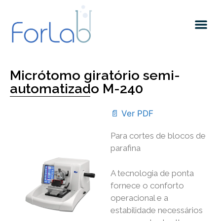
Quem somos
Micrótomo giratório semi-
automatizado M-240
📄 Ver PDF
Para cortes de blocos de
parafina
A tecnologia de ponta
fornece o conforto
operacional e a
estabilidade necessários