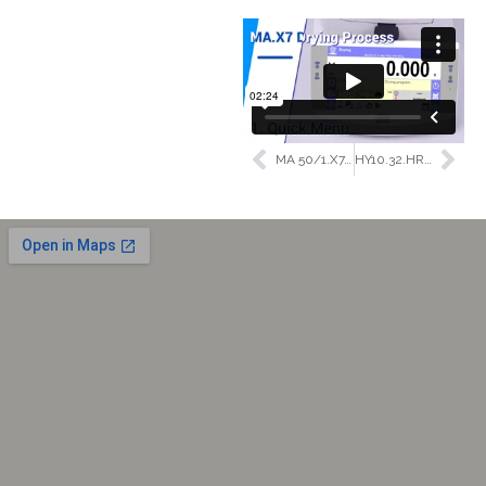
MA 50/1.X7.A
HY10.32.HRP.M2.1