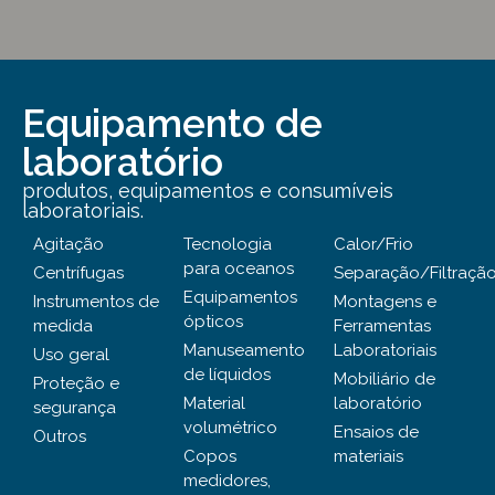
Equipamento de
laboratório
produtos, equipamentos e consumíveis
laboratoriais.
Agitação
Tecnologia
Calor/Frio
para oceanos
Centrífugas
Separação/Filtraçã
Equipamentos
Instrumentos de
Montagens e
ópticos
medida
Ferramentas
Manuseamento
Laboratoriais
Uso geral
de líquidos
Mobiliário de
Proteção e
Material
laboratório
segurança
volumétrico
Ensaios de
Outros
Copos
materiais
medidores,