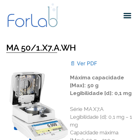
Quem somos
MA 50/1.X7.A.WH
📄 Ver PDF
Máxima capacidade
[Max]: 50 g
Legibilidade [d]: 0,1 mg
Série MA X7.A
Legibilidade [d]: 0,1 mg – 1
mg
Capacidade máxima