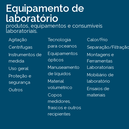
Equipamento de
laboratório
produtos, equipamentos e consumíveis
laboratoriais.
Agitação
Tecnologia
Calor/Frio
para oceanos
Centrífugas
Separação/Filtraçã
Equipamentos
Instrumentos de
Montagens e
ópticos
medida
Ferramentas
Manuseamento
Laboratoriais
Uso geral
de líquidos
Mobiliário de
Proteção e
Material
laboratório
segurança
volumétrico
Ensaios de
Outros
Copos
materiais
medidores,
frascos e outros
recipientes