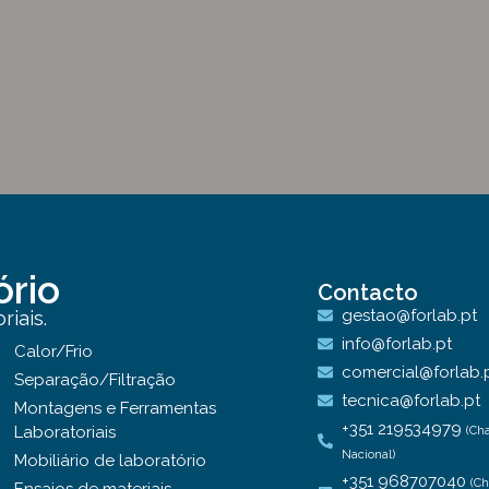
ório
Contacto
gestao@forlab.pt
iais.
info@forlab.pt
Calor/Frio
comercial@forlab.
Separação/Filtração
tecnica@forlab.pt
Montagens e Ferramentas
+351 219534979
Laboratoriais
(Ch
Nacional)
Mobiliário de laboratório
+351 968707040
(C
Ensaios de materiais