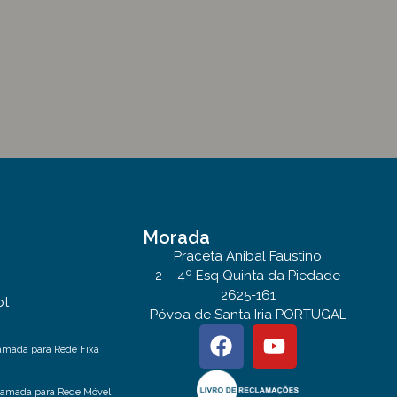
Morada
Praceta Anibal Faustino
2 – 4º Esq Quinta da Piedade
2625-161
pt
Póvoa de Santa Iria PORTUGAL
amada para Rede Fixa
hamada para Rede Móvel